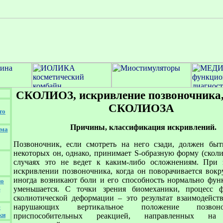
СКОЛИОЗ, искривление позвоночника,
СКОЛИОЗА
то
Причины, классификация искривлений.
има
Позвоночник, если смотреть на него сзади, должен бы
некоторых он, однако, принимает S-образную форму (сколи
случаях это не ведет к каким-либо осложнениям. При 
искривлении позвоночника, когда он поворачивается вокр
иногда возникают боли и его способность нормально фун
по
уменьшается. С точки зрения биомеханики, процесс 
ю
сколиотической деформации – это результат взаимодейств
нарушающих вертикальное положение позвон
е
ки
приспособительных реакцией, направленных на 