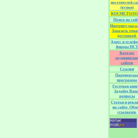
посетителей са
(купон)
КОСМЕТОЛО
Поиск на сай
Интернет-магаз
Заказать това
доставкой.
Адрес и телеф
фирмы НС
Каталог
медицински
сайтов
Ссылки
Партнерска
программа
Гостевая книг
Задайте Ваш
вопросы
Статьи и рекл
на сайте. Обм
ссылками.