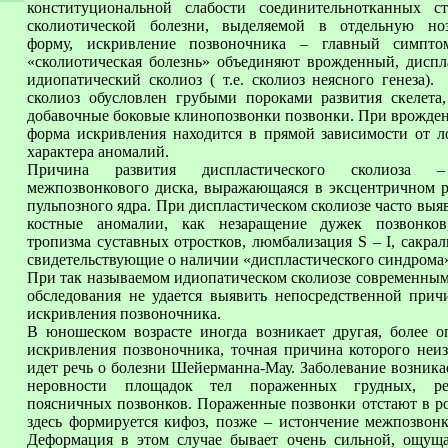
конституциональной слабости соединительнотканных с
сколиотической болезни, выделяемой в отдельную но
форму, искривление позвоночника – главный симпто
«сколиотическая болезнь» объединяют врожденный, диспл
идиопатический сколиоз ( т.е. сколиоз неясного генеза)
сколиоз обусловлен грубыми пороками развития скелета,
добавочные боковые клинопозвонки позвонки. При врожден
форма искривления находится в прямой зависимости от л
характера аномалий.
Причина развития диспластического сколиоза –
межпозвонкового диска, выражающаяся в эксцентричном 
пульпозного ядра. При диспластическом сколиозе часто выя
костные аномалии, как незаращение дужек позвонков
тропизма суставных отростков, люмбализация S – I, сакрал
свидетельствующие о наличии «диспластического синдрома
При так называемом идиопатическом сколиозе современным
обследования не удается выявить непосредственной прич
искривления позвоночника.
В юношеском возрасте иногда возникает другая, более о
искривления позвоночника, точная причина которого неиз
идет речь о болезни Шейерманна-Мау. Заболевание возника
неровности площадок тел пораженных грудных, р
поясничных позвонков. Пораженные позвонки отстают в ро
здесь формируется кифоз, позже – истончение межпозвонк
Деформация в этом случае бывает очень сильной, ощущ