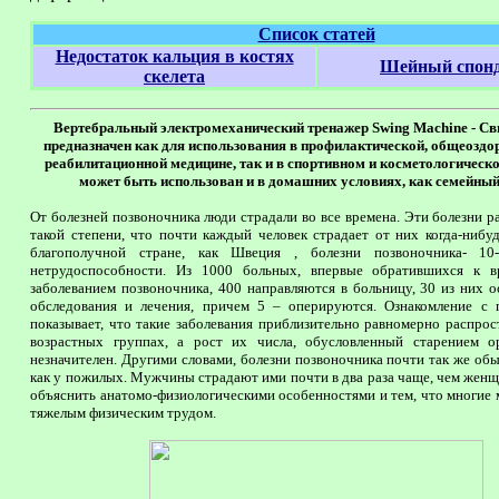
Список статей
Недостаток кальция в костях
Шейный спонд
скелета
Вертебральный электромеханический тренажер Swing Machine - С
предназначен как для использования в профилактической, общеоздо
реабилитационной медицине, так и в спортивном и косметологическо
может быть использован и в домашних условиях, как семейный
От болезней позвоночника люди страдали во все времена. Эти болезни 
такой степени, что почти каждый человек страдает от них когда-нибуд
благополучной стране, как Швеция , болезни позвоночника- 1
нетрудоспособности. Из 1000 больных, впервые обратившихся к в
заболеванием позвоночника, 400 направляются в больницу, 30 из них о
обследования и лечения, причем 5 – оперируются. Ознакомление с 
показывает, что такие заболевания приблизительно равномерно распрос
возрастных группах, а рост их числа, обусловленный старением ор
незначителен. Другими словами, болезни позвоночника почти так же об
как у пожилых. Мужчины страдают ими почти в два раза чаще, чем жен
объяснить анатомо-физиологическими особенностями и тем, что многие
тяжелым физическим трудом.