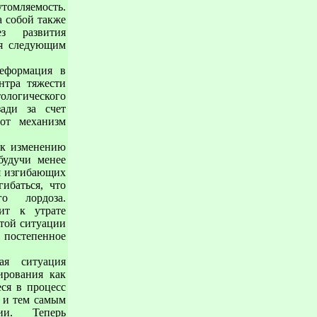
утомляемость.
а собой также
ез развития
ся следующим
деформация в
нтра тяжести
ологического
зади за счет
тот механизм
 к изменению
будучи менее
я изгибающих
ибаться, что
о лордоза.
ит к утрате
той ситуации
постепенное
ая ситуация
ирования как
ся в процесс
 и тем самым
ии. Теперь