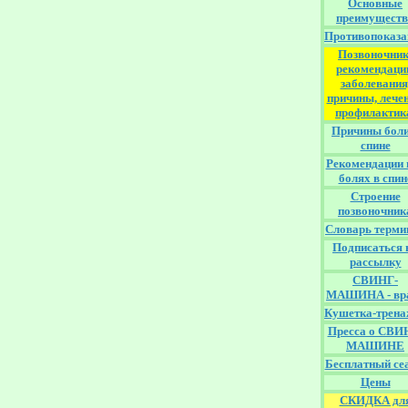
Основные
преимуществ
Противопоказа
Позвоночник
рекомендаци
заболевания
причины, лечен
профилактик
Причины боли
спине
Рекомендации 
болях в спин
Строение
позвоночник
Словарь терми
Подписаться 
рассылку
СВИНГ-
МАШИНА - вр
Кушетка-трена
Пресса о СВИ
МАШИНЕ
Бесплатный сеа
Цены
СКИДКА дл