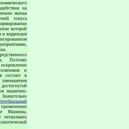
инамического
здействия на
лению звенья
ений тонуса
формировании
шение которой
я и коррекция
игированном
роприятиями,
на.
редственного
а. Поэтому
искривление
позвонков и
ия состоит в
уменьшения
 достигнутой
ния мышечно-
 Значительно
ертебральный
применению
инг Машины,
е нескольких
олиотической