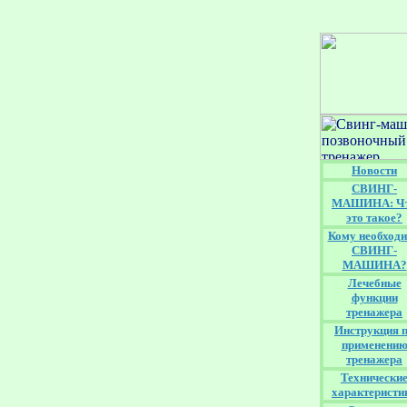
Новости
СВИНГ-
МАШИНА: Ч
это такое?
Кому необход
СВИНГ-
МАШИНА?
Лечебные
функции
тренажера
Инструкция 
применени
тренажера
Технически
характеристи