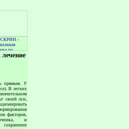
 лечение
ть прямым. У
оз). В легких
значительном
уг своей оси,
кционировать
формирования
ия факторов,
очника, и
сохранение