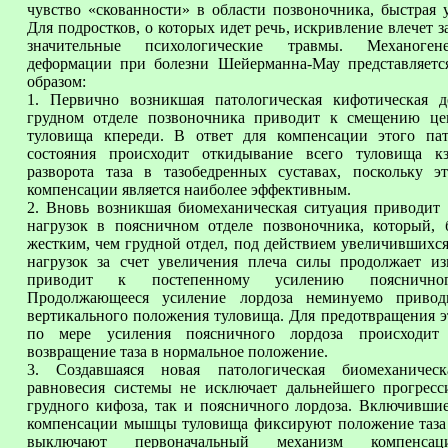
чувство «скованности» в области позвоночника, быстрая 
Для подростков, о которых идет речь, искривление влечет з
значительные психологические травмы. Механоген
деформации при болезни Шейерманна-Мау представляет
образом:
1. Первично возникшая патологическая кифотическая 
грудном отделе позвоночника приводит к смещению це
туловища кпереди. В ответ для компенсации этого пат
состояния происходит откидывание всего туловища к
разворота таза в тазобедренных суставах, поскольку э
компенсации является наиболее эффективным.
2. Вновь возникшая биомеханическая ситуация приводит
нагрузок в поясничном отделе позвоночника, который, 
жестким, чем грудной отдел, под действием увеличившихс
нагрузок за счет увеличения плеча силы продолжает изг
приводит к постепенному усилению поясничног
Продолжающееся усиление лордоза неминуемо привод
вертикального положения туловища. Для предотвращения э
по мере усиления поясничного лордоза происходит 
возвращение таза в нормальное положение.
3. Создавшаяся новая патологическая биомеханическ
равновесия системы не исключает дальнейшего прогресс
грудного кифоза, так и поясничного лордоза. Включившие
компенсации мышцы туловища фиксируют положение таза
выключают первоначальный механизм компенсац