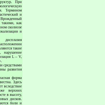
труктур. При
зологическую
м. Термином
астический и
. Врожденный
 такими, как
ном сколиозе
окализации и
 дисплазия
расположении
вляются такие
, нарушение
изация L – V,
».
и средствами
ины развития
пасная форма
вестна. Здесь
ет вследствие
еже верхних
сте в высоту,
овых дисков.
аются боли и