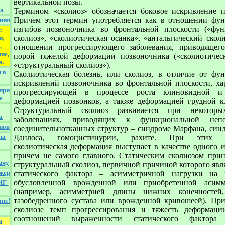
вертикальной позы.
а
Термином «сколиоз» обозначается боковое искривление п
Причем этот термин употребляется как в отношении фу
ния
изгибов позвоночника во фронтальной плоскости («фу
:
сколиоз», «сколиотическая осанка», «антальгический сколи
и,
,
отношении прогрессирующего заболевания, приводящег
ие,
порой тяжелой деформации позвоночника («сколиотическ
а.
«структуральный сколиоз»).
 в
Сколиотическая болезнь, или сколиоз, в отличие от фу
искривлений позвоночника во фронтальной плоскости, хар
при
прогрессирующей в процессе роста клиновидной и
е
деформацией позвонков, а также деформацией грудной кл
Структуральный сколиоз развивается при некотор
а
заболеваниях, приводящих к функциональной непо
нов
соединительнотканных структур – синдроме Марфана, синд
на
Данлоса, гомоцистинурии, рахите. При этих за
сколиотическая деформация выступает в качестве одного 
причем не самого главного. Статическим сколиозом прин
ачу
структуральный сколиоз, первичной причиной которого явл
жер
статического фактора – асимметричной нагрузки на 
обусловленной врожденной или приобретенной асимм
НГ-
(например, асимметрией длины нижних конечностей,
тазобедренного сустава или врожденной кривошеей). При
нс!
сколиозе темп прогрессирования и тяжесть деформаци
соотношений выраженности статического фактора
я