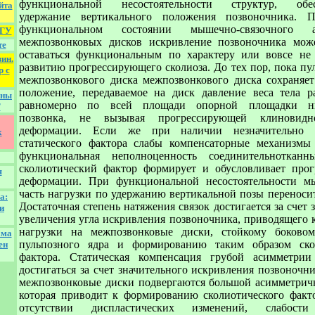
функциональной несостоятельности структур, обе
йта
удержание вертикального положения позвоночника. 
функциональном состоянии мышечно-связочного 
ГУ
межпозвонковых дисков искривление позвоночника мож
те
оставаться функциональным по характеру или вовсе не
ин.
развитию прогрессирующего сколиоза. До тех пор, пока пу
р с
межпозвонкового диска межпозвонкового диска сохраняет
положение, передаваемое на диск давление веса тела ра
оны
равномерно по всей площади опорной площадки н
Т
позвонка, не вызывая прогрессирующей клиновидно
деформации. Если же при наличии незначительно 
х
статического фактора слабы компенсаторные механизмы
функциональная неполноценность соединительнотканн
сколиотический фактор формирует и обусловливает прог
я
деформации. При функциональной несостоятельности 
часть нагрузки по удержанию вертикальной позы переносит
а:
Достаточная степень натяжения связок достигается за счет 
и
увеличения угла искривления позвоночника, приводящего 
нагрузки на межпозвонковые диски, стойкому боково
ама
пульпозного ядра и формированию таким образом ско
ен
фактора. Статическая компенсация грубой асимметри
достигаться за счет значительного искривления позвоночн
межпозвонковые диски подвергаются большой асимметричн
которая приводит к формированию сколиотического факт
отсутствии диспластических изменений, слабо