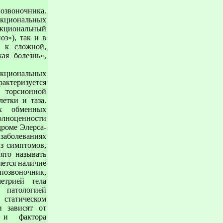
озвоночника.
нкциональных
нкциональный
оз»), так и в
о к сложной,
ая болезнь»,
нкциональных
актеризуется
 торсионной
етки и таза.
ых обменных
лноценности
роме Элерса-
болеваниях
из симптомов,
ято называть
яется наличие
позвоночник,
етрией тела
 патологией
 статическом
и зависят от
 и фактора