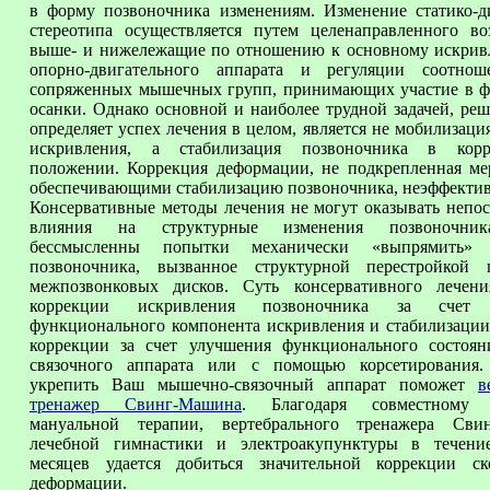
в форму позвоночника изменениям. Изменение статико-д
стереотипа осуществляется путем целенаправленного во
выше- и нижележащие по отношению к основному искрив
опорно-двигательного аппарата и регуляции соотнош
сопряженных мышечных групп, принимающих участие в 
осанки. Однако основной и наиболее трудной задачей, ре
определяет успех лечения в целом, является не мобилизаци
искривления, а стабилизация позвоночника в корр
положении. Коррекция деформации, не подкрепленная ме
обеспечивающими стабилизацию позвоночника, неэффектив
Консервативные методы лечения не могут оказывать непос
влияния на структурные изменения позвоночник
бессмысленны попытки механически «выпрямить» 
позвоночника, вызванное структурной перестройкой 
межпозвонковых дисков. Суть консервативного лечен
коррекции искривления позвоночника за счет 
функционального компонента искривления и стабилизации
коррекции за счет улучшения функционального состоя
связочного аппарата или с помощью корсетирования.
укрепить Ваш мышечно-связочный аппарат поможет
в
тренажер Свинг-Машина
. Благодаря совместному 
мануальной терапии, вертебрального тренажера Св
лечебной гимнастики и электроакупунктуры в течени
месяцев удается добиться значительной коррекции ск
деформации.