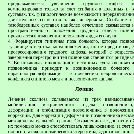
продолжающееся увеличение грудного кифоза 
компенсировано только за счет сгибания в коленных и т
суставах, т.к. физиологические возможности переразгибан
двигательных сегментов также исчерпаны. Сгибание 
тазобедренных суставах наиболее отчетливо сказывается 
пространственного положения грудного отдела позво
проявляется в изменении положения хорды его дуги.
4. Формируется типичная поза больного, которая позвол
туловище в вертикальном положении, но не предотвращае
прогрессирования грудного кифоза, который с возраст
завершения перестройки тел позвонков становится ригидны
5. Возникающая инклинация в истинных суставах поясни
позвоночника приводит к возникновению болевого 
нарастающая деформация – к появлению неврологическ
конфликта спинного мозга и позвоночного канала.
Лечение.
Лечение сколиоза складывается из трех взаимосвязан
мобилизация искривленного отдела позвоночника
деформации и стабилизация позвоночника в положении
коррекции. Для коррекции деформации позвоночника весьм
методики мануальной терапии. Сохранению же достигнутой
их помощью можно способствовать лишь косвенно, за счет
нового статико-динамического стереотипа, адаптированно