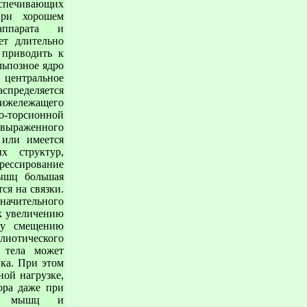
спечивающих
При хорошем
аппарата и
ет длительно
 приводить к
льпозное ядро
 центральное
спределяется
ижележащего
-торсионной
выраженного
 или имеется
ых структур,
рессирование
мышц большая
ся на связки.
значительного
к увеличению
му смещению
лиотического
и тела может
ика. При этом
ой нагрузке,
ора даже при
сти мышц и