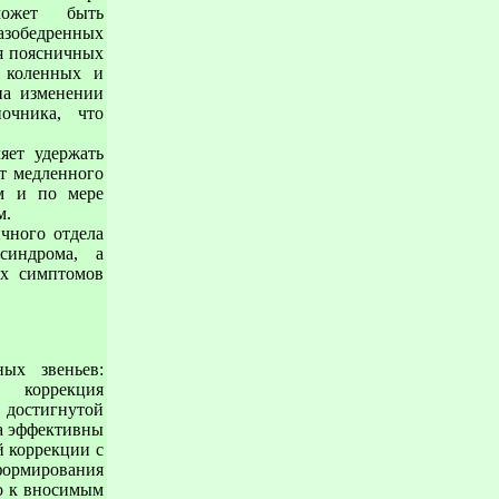
может быть
азобедренных
ия поясничных
в коленных и
на изменении
ночника, что
яет удержать
т медленного
ом и по мере
м.
чного отдела
синдрома, а
их симптомов
ных звеньев:
, коррекция
 достигнутой
а эффективны
 коррекции с
 формирования
го к вносимым