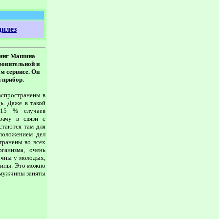
илез
винг Машина
ровительной и
м сервисе. Он
 прибор.
распространены в
ь. Даже в такой
0-15 % случаев
рачу в связи с
стаются там для
положением дел
транены во всех
ганизма, очень
ычны у молодых,
щины. Это можно
 мужчины заняты